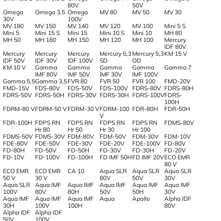
80V
50V
Omega
Omega 3.5
Omega
MV 80
MV 50
MV 30
30V
100V
MV 180
MV 150
MV 140
MV 120
MV 100
Mini 5 S
Mini 5
Mini 15 S
Mini 15
Mini 10 S
Mini 10
MH 80
MH 50
MH 180
MH 150
MH 120
MH 100
Mercury
IDF 80V
Mercury
Mercury
Mercury
Mercury 5,3
Mercury 5,3
KM 15 V
IDF 50V
IDF 30V
IDF 100V
SD
OD
KM 10 V
Gamma
Gamma
Gamma
Gamma
Gamma 7
IMF 80V
IMF 50V
IMF 30V
IMF 100V
Gamma 5,5
Gamma 3,5
FVR 80
FVR 50
FVR 100
FMD-20V
FMD-15V
FDS-80V
FDS-50V
FDS-100V
FDRS-80V
FDRS-80H
FDRS-50V
FDRS-50H
FDRS-30V
FDRS-30H
FDRS-100V
FDRS-
100H
FDRM-80 V
FDRM-50 V
FDRM-30 V
FDRM-100
FDR-80H
FDR-50H
V
FDR-100H
FDPS RN
FDPS RN
FDPS RN
FDPS RN
FDMS-80V
Hr 80
Hr 50
Hr 30
Hr 100
FDMS-50V
FDMS-30V
FDM-80V
FDM-50V
FDM-30V
FDM-10V
FDE-80V
FDE-50V
FDE-30V
FDE-20V
FDE-100V
FD-80V
FD-80H
FD-50V
FD-50H
FD-30V
FD-30H
FD-20V
FD-10V
FD-100V
FD-100H
FD IMF 50H
FD IMF 20V
ECO EMR
80 V
ECO EMR
ECO EMR
CA 10
Aqua SLR
Aqua SLR
Aqua SLR
50 V
30 V
80V
50V
30V
Aqua SLR
Aqua IMF
Aqua IMF
Aqua IMF
Aqua IMF
Aqua IMF
100V
80V
80H
50V
50H
30V
Aqua IMF
Aqua IMF
Aqua IMF
Aqua
Apollo
Alpha IDF
30H
100V
100H
80V
Alpha IDF
Alpha IDF
50V
100V