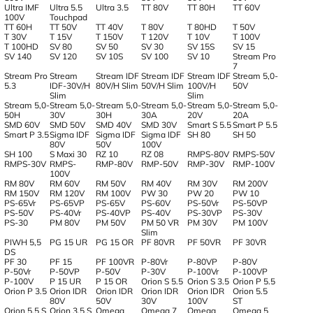
Ultra IMF
Ultra 5.5
Ultra 3.5
TT 80V
TT 80H
TT 60V
100V
Touchpad
TT 60H
TT 50V
TT 40V
T 80V
T 80HD
T 50V
T 30V
T 15V
T 150V
T 120V
T 10V
T 100V
T 100HD
SV 80
SV 50
SV 30
SV 15S
SV 15
SV 140
SV 120
SV 10S
SV 100
SV 10
Stream Pro
7
Stream Pro
Stream
Stream IDF
Stream IDF
Stream IDF
Stream 5,0-
5.3
IDF-30V/H
80V/H Slim
50V/H Slim
100V/H
50V
Slim
Slim
Stream 5,0-
Stream 5,0-
Stream 5,0-
Stream 5,0-
Stream 5,0-
Stream 5,0-
50H
30V
30H
30A
20V
20A
SMD 60V
SMD 50V
SMD 40V
SMD 30V
Smart S 5.5
Smart P 5.5
Smart P 3.5
Sigma IDF
Sigma IDF
Sigma IDF
SH 80
SH 50
80V
50V
100V
SH 100
S Maxi 30
RZ 10
RZ 08
RMPS-80V
RMPS-50V
RMPS-30V
RMPS-
RMP-80V
RMP-50V
RMP-30V
RMP-100V
100V
RM 80V
RM 60V
RM 50V
RM 40V
RM 30V
RM 200V
RM 150V
RM 120V
RM 100V
PW 30
PW 20
PW 10
PS-65Vr
PS-65VP
PS-65V
PS-60V
PS-50Vr
PS-50VP
PS-50V
PS-40Vr
PS-40VP
PS-40V
PS-30VP
PS-30V
PS-30
PM 80V
PM 50V
PM 50 VR
PM 30V
PM 100V
Slim
PIWH 5,5
PG 15 UR
PG 15 OR
PF 80VR
PF 50VR
PF 30VR
DS
PF 30
PF 15
PF 100VR
P-80Vr
P-80VP
P-80V
P-50Vr
P-50VP
P-50V
P-30V
P-100Vr
P-100VP
P-100V
P 15 UR
P 15 OR
Orion S 5.5
Orion S 3.5
Orion P 5.5
Orion P 3.5
Orion IDR
Orion IDR
Orion IDR
Orion IDR
Orion 5.5
80V
50V
30V
100V
ST
Orion 5.5 S
Orion 3.5 S
Omega
Omega 7
Omega
Omega 5