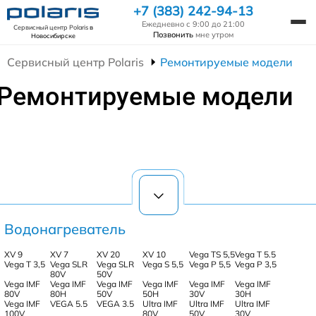
+7 (383) 242-94-13
Ежедневно с 9:00 до 21:00
Сервисный центр Polaris
в
Позвонить
мне утром
Новосибирске
Сервисный центр Polaris
Ремонтируемые модели
Ремонтируемые модели
Водонагреватель
XV 9
XV 7
XV 20
XV 10
Vega TS 5,5
Vega T 5.5
Vega T 3,5
Vega SLR
Vega SLR
Vega S 5,5
Vega P 5,5
Vega P 3,5
80V
50V
Vega IMF
Vega IMF
Vega IMF
Vega IMF
Vega IMF
Vega IMF
80V
80H
50V
50H
30V
30H
Vega IMF
VEGA 5.5
VEGA 3.5
Ultra IMF
Ultra IMF
Ultra IMF
100V
80V
50V
30V