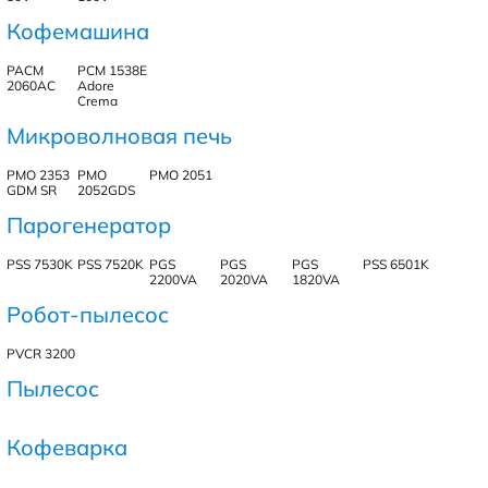
Кофемашина
PACM
PCM 1538E
2060AC
Adore
Crema
Микроволновая печь
PMO 2353
PMO
PMO 2051
GDM SR
2052GDS
Парогенератор
PSS 7530K
PSS 7520K
PGS
PGS
PGS
PSS 6501K
2200VA
2020VA
1820VA
Робот-пылесос
PVCR 3200
Пылесос
Кофеварка