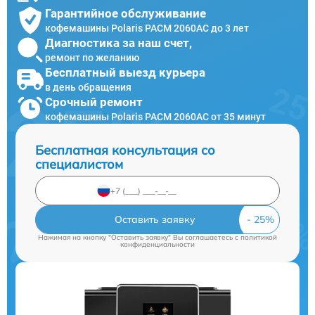
Гарантийное обслуживание
кофемашины Polaris PACM 2060AC до 3 лет
Диагностика за наш счет,
ремонт по желанию
Бесплатный выезд курьера
в день обращения
Срочный ремонт
кофемашины Polaris PACM 2060AC от 35 минут
Бесплатная консультация со
специалистом
Оставить заявку
Нажимая на кнопку "Оставить заявку" Вы соглашаетесь c
политикой
конфиденциальности