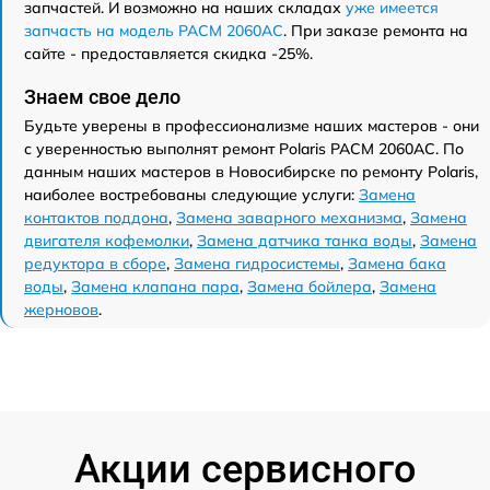
запчастей. И возможно на наших складах
уже имеется
запчасть на модель PACM 2060AC
. При заказе ремонта на
сайте - предоставляется скидка -25%.
Знаем свое дело
Будьте уверены в профессионализме наших мастеров - они
с уверенностью выполнят ремонт Polaris PACM 2060AC. По
данным наших мастеров в Новосибирске по ремонту Polaris,
наиболее востребованы следующие услуги:
Замена
контактов поддона
,
Замена заварного механизма
,
Замена
двигателя кофемолки
,
Замена датчика танка воды
,
Замена
редуктора в сборе
,
Замена гидросистемы
,
Замена бака
воды
,
Замена клапана пара
,
Замена бойлера
,
Замена
жерновов
.
Акции сервисного