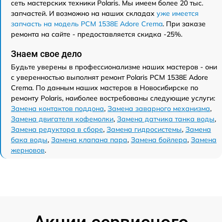
сеть мастерских техники Polaris. Мы имеем более 20 тыс.
запчастей. И возможно на наших складах
уже имеется
запчасть на модель PCM 1538E Adore Crema
. При заказе
ремонта на сайте - предоставляется скидка -25%.
Знаем свое дело
Будьте уверены в профессионализме наших мастеров - они
с уверенностью выполнят ремонт Polaris PCM 1538E Adore
Crema. По данным наших мастеров в Новосибирске по
ремонту Polaris, наиболее востребованы следующие услуги:
Замена контактов поддона
,
Замена заварного механизма
,
Замена двигателя кофемолки
,
Замена датчика танка воды
,
Замена редуктора в сборе
,
Замена гидросистемы
,
Замена
бака воды
,
Замена клапана пара
,
Замена бойлера
,
Замена
жерновов
.