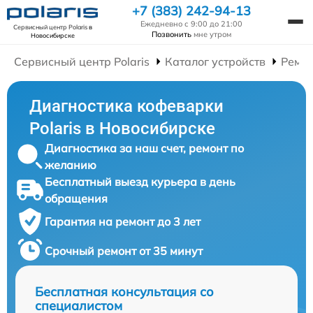
+7 (383) 242-94-13
Ежедневно с 9:00 до 21:00
Сервисный центр Polaris
в
Позвонить
мне утром
Новосибирске
Сервисный центр Polaris
Каталог устройств
Ремо
Диагностика кофеварки
Polaris в Новосибирске
Диагностика за наш счет, ремонт по
желанию
Бесплатный выезд курьера в день
обращения
Гарантия на ремонт до 3 лет
Срочный ремонт от 35 минут
Бесплатная консультация со
специалистом