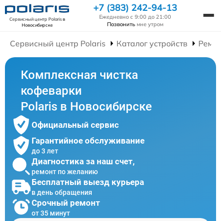
+7 (383) 242-94-13
Ежедневно с 9:00 до 21:00
Сервисный центр Polaris
в
Позвонить
мне утром
Новосибирске
Сервисный центр Polaris
Каталог устройств
Ремо
Комплексная чистка
кофеварки
Polaris в Новосибирске
Официальный сервис
Гарантийное обслуживание
до 3 лет
Диагностика за наш счет,
ремонт по желанию
Бесплатный выезд курьера
в день обращения
Срочный ремонт
от 35 минут