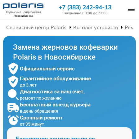
+7 (383) 242-94-13
Сервисный центр Polaris
в
Ежедневно с 9:00 до 21:00
Новосибирске
Сервисный центр Polaris
Каталог устройств
Ремо
Замена жерновов кофеварки
Polaris в Новосибирске
Официальный сервис
Гарантийное обслуживание
до 3 лет
Диагностика за наш счет,
ремонт по желанию
Бесплатный выезд курьера
в день обращения
Срочный ремонт
от 35 минут
Бесплатная консультация со