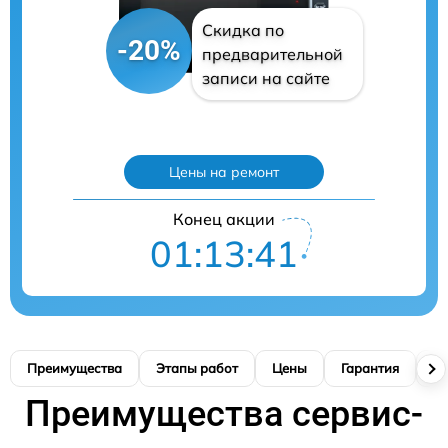
Скидка по
-20%
предварительной
записи на сайте
Цены на ремонт
Конец акции
01:13:40
Преимущества
Этапы работ
Цены
Гарантия
М
Преимущества сервис-