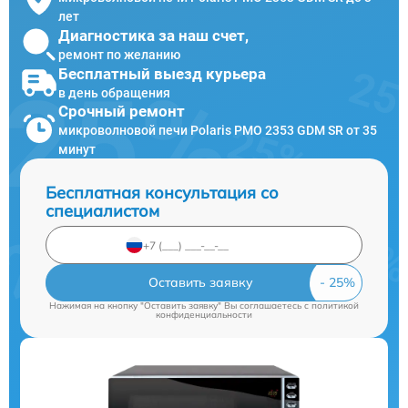
лет
Диагностика за наш счет,
ремонт по желанию
Бесплатный выезд курьера
в день обращения
Срочный ремонт
микроволновой печи Polaris PMO 2353 GDM SR от 35
минут
Бесплатная консультация со
специалистом
Оставить заявку
Нажимая на кнопку "Оставить заявку" Вы соглашаетесь c
политикой
конфиденциальности