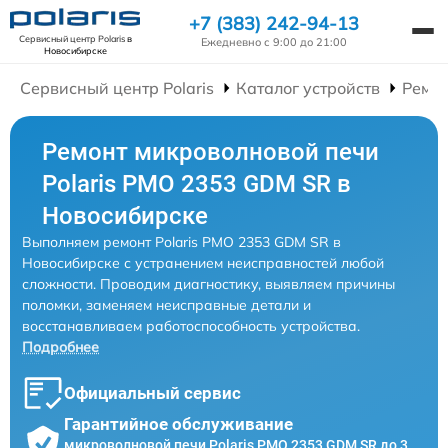
+7 (383) 242-94-13
Сервисный центр Polaris
в
Ежедневно с 9:00 до 21:00
Новосибирске
Сервисный центр Polaris
Каталог устройств
Ремо
Ремонт микроволновой печи
Polaris PMO 2353 GDM SR в
Новосибирске
Выполняем ремонт Polaris PMO 2353 GDM SR в
Новосибирске с устранением неисправностей любой
сложности. Проводим диагностику, выявляем причины
поломки, заменяем неисправные детали и
восстанавливаем работоспособность устройства.
Подробнее
Официальный сервис
Гарантийное обслуживание
микроволновой печи Polaris PMO 2353 GDM SR до 3