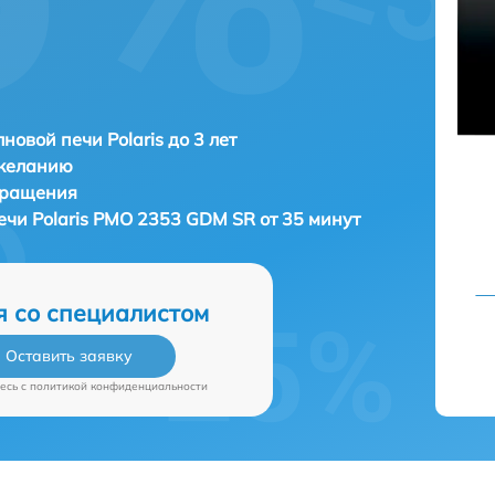
новой печи Polaris до 3 лет
 желанию
бращения
печи
Polaris PMO 2353 GDM SR от 35 минут
я со специалистом
Оставить заявку
есь c
политикой конфиденциальности