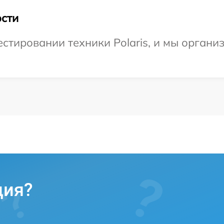
сти
тировании техники Polaris, и мы органи
ция?