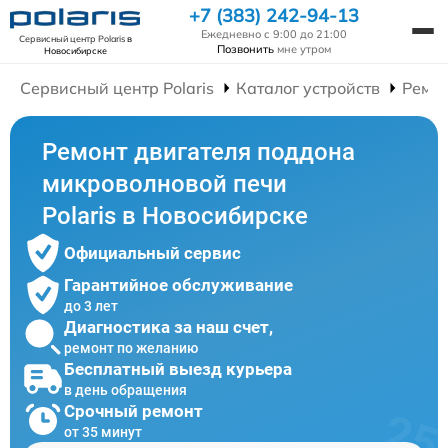
+7 (383) 242-94-13
Ежедневно с 9:00 до 21:00
Сервисный центр Polaris
в
Позвонить
мне утром
Новосибирске
Сервисный центр Polaris
Каталог устройств
Ремо
Ремонт двигателя поддона
микроволновой печи
Polaris в Новосибирске
Официальный сервис
Гарантийное обслуживание
до 3 лет
Диагностика за наш счет,
ремонт по желанию
Бесплатный выезд курьера
в день обращения
Срочный ремонт
от 35 минут