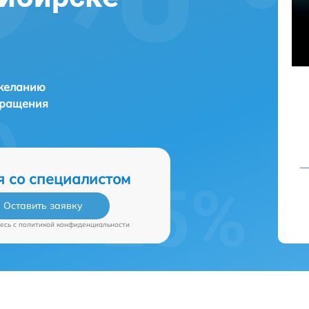
 желанию
бращения
я со специалистом
Оставить заявку
есь c
политикой конфиденциальности