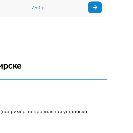
750 р
590 р
590 р
1500 р
ирске
550 р
450 р
500 р
 (например, неправильная установка
590 р