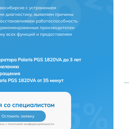
овосибирске с устранением
м диагностику, выявляем причины
восстанавливаем работоспособность
и рекомендованные производителем
рку всех функций и предоставляем
ратора Polaris PGS 1820VA до 3 лет
 желанию
бращения
ris PGS 1820VA от 35 минут
я со специалистом
Оставить заявку
есь c
политикой конфиденциальности