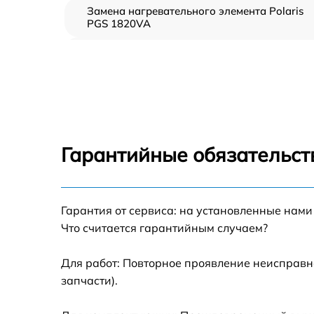
Замена нагревательного элемента Polaris
PGS 1820VA
Замена пароклапана Polaris PGS 1820VA
Замена клапана давления Polaris PGS
1820VA
Чистка системы генерации пара Polaris PGS
1820VA
Гарантийные обязательст
Профилактическая чистка Polaris PGS
1820VA
Корпусный ремонт (замена резинок,
Гарантия от сервиса: на установленные нами
креплений, кнопок) Polaris PGS 1820VA
Что считается гарантийным случаем?
Очистка подошвы утюга Polaris PGS 1820V
Для работ: Повторное проявление неисправн
запчасти).
Замена шнура питания Polaris PGS 1820VA