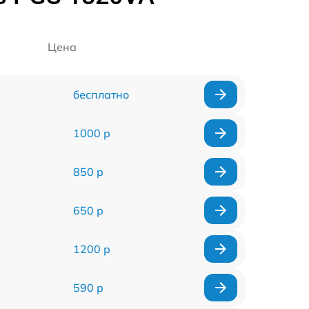
Цена
бесплатно
1000 р
850 р
650 р
1200 р
590 р