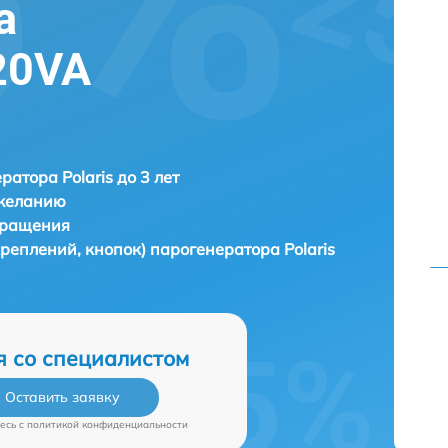
а
20VA
ратора Polaris до 3 лет
 желанию
бращения
креплений, кнопок) парогенератора
Polaris
я со специалистом
Оставить заявку
есь c
политикой конфиденциальности