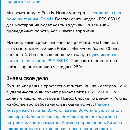
преимуществами
.
Мы ремонтируем Polaris. Наши мастера -
специалисты по
ремонту техники Polaris
. Восстановить модель PSS 6501K
для мастеров не будет новой задачей. На все виды
проведенных работ у нас имеется гарантия.
Минимальные сроки выполнения ремонта. Мы большая
сеть мастерских техники Polaris. Мы имеем более 20 тыс.
запчастей. И возможно на наших складах
уже имеется
запчасть на модель PSS 6501K
. При заказе ремонта на
сайте - предоставляется скидка -25%.
Знаем свое дело
Будьте уверены в профессионализме наших мастеров - они
с уверенностью выполнят ремонт Polaris PSS 6501K. По
данным наших мастеров в Новосибирске по ремонту Polaris,
наиболее востребованы следующие услуги:
Ремонт
материнской платы
,
Замена помпы
,
Заменить уплотнитель
бойлера
,
Заменить бойлер
,
Замена термостата
,
Замена
нагревательного элемента
,
Замена пароклапана
,
Замена
клапана давления
,
Чистка системы генерации пара
,