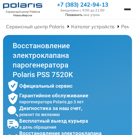
+7 (383) 242-94-13
Ежедневно с 9:00 до 21:00
Сервисный центр Polaris
в
Позвонить
мне утром
Новосибирске
Сервисный центр Polaris
Каталог устройств
Ремон
Восстановление
электроклапана
парогенератора
Polaris PSS 7520K
Официальный сервис
Гарантийное обслуживание
парогенератора Polaris до 3 лет
Диагностика за наш счет,
ремонт по желанию
Бесплатный выезд курьера
в день обращения
Восстановление электроклапана