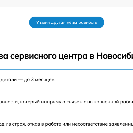
от 60 мин
У меня другая неисправность
K
от 60 мин
от 60 мин
ва сервисного центра в Новосиб
K
от 60 мин
 детали — до 3 месяцев.
от 60 мин
от 60 мин
авности, который напрямую связан с выполненной рабо
от 60 мин
из строя, отказ в работе или несоответствие заявлен
s
от 60 мин