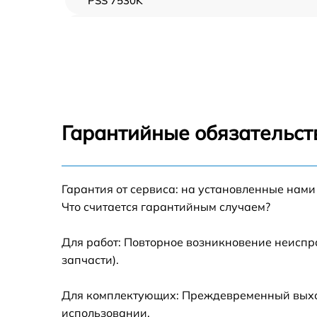
PSS 7530K
Замена пароклапана Polaris PSS 7530K
Замена клапана давления Polaris PSS 7530
Чистка системы генерации пара Polaris PSS
7530K
Гарантийные обязательст
Профилактическая чистка Polaris PSS 7530
Корпусный ремонт (замена резинок,
Гарантия от сервиса: на установленные нами
креплений, кнопок) Polaris PSS 7530K
Что считается гарантийным случаем?
Очистка подошвы утюга Polaris PSS 7530K
Для работ: Повторное возникновение неиспр
запчасти).
Замена шнура питания Polaris PSS 7530K
Для комплектующих: Преждевременный выход 
Ремонт/замена датчика температуры Polari
использовании.