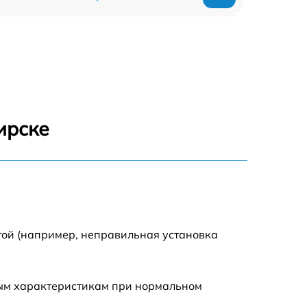
590 р
590 р
1500 р
ирске
550 р
450 р
500 р
той (например, неправильная установка
590 р
ным характеристикам при нормальном
590 р