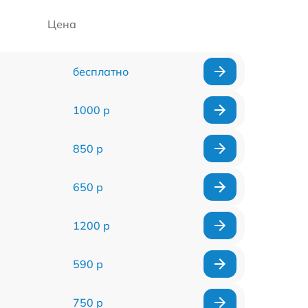
Цена
бесплатно
1000 р
850 р
650 р
1200 р
590 р
750 р