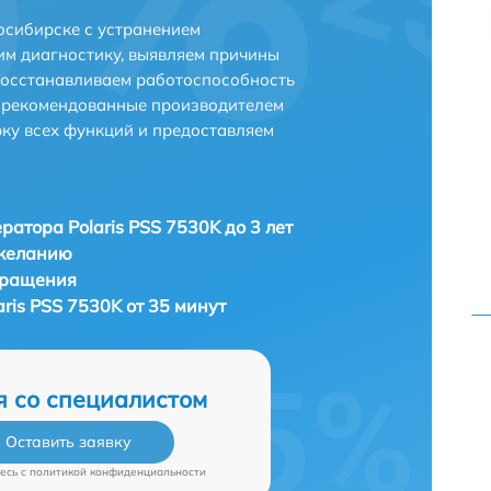
осибирске с устранением
м диагностику, выявляем причины
восстанавливаем работоспособность
и рекомендованные производителем
рку всех функций и предоставляем
ратора Polaris PSS 7530K до 3 лет
 желанию
бращения
ris PSS 7530K от 35 минут
я со специалистом
Оставить заявку
есь c
политикой конфиденциальности