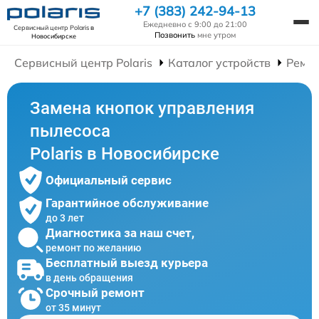
+7 (383) 242-94-13
Ежедневно с 9:00 до 21:00
Сервисный центр Polaris
в
Позвонить
мне утром
Новосибирске
Сервисный центр Polaris
Каталог устройств
Ремон
Замена кнопок управления
пылесоса
Polaris в Новосибирске
Официальный сервис
Гарантийное обслуживание
до 3 лет
Диагностика за наш счет,
ремонт по желанию
Бесплатный выезд курьера
в день обращения
Срочный ремонт
от 35 минут