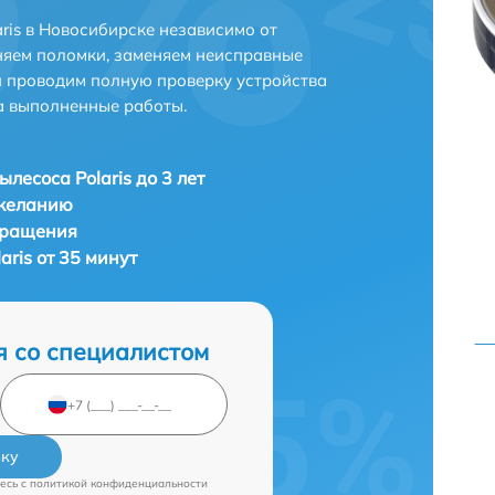
ris в Новосибирске независимо от
няем поломки, заменяем неисправные
и проводим полную проверку устройства
а выполненные работы.
ылесоса Polaris до 3 лет
 желанию
бращения
aris от 35 минут
я со специалистом
вку
есь c
политикой конфиденциальности