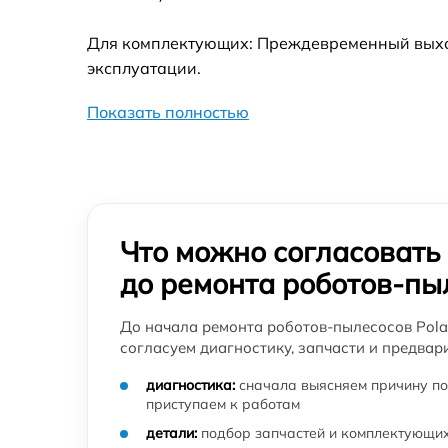
Замена комплекта щеток робота-пылесоса
Для комплектующих: Преждевременный выход
Polaris
эксплуатации.
Настройка робота-пылесоса Polaris
Показать полностью
Ремонт гидросистемы робота-пылесоса
Polaris
Калибровка робота-пылесоса Polaris
Что можно согласовать
Замена датчиков робота-пылесоса Polaris
до ремонта роботов-пы
Ремонт двигателя робота-пылесоса Polaris
До начала ремонта роботов-пылесосов Pola
согласуем диагностику, запчасти и предвар
Замена щёток робота-пылесоса Polaris
диагностика:
сначала выясняем причину по
приступаем к работам
Сервисное обслуживание робота-пылесоса
детали:
подбор запчастей и комплектующих
Polaris