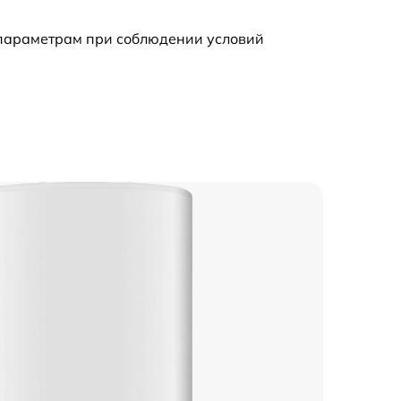
 параметрам при соблюдении условий
1500 р
700 р
1000 р
650 р
700 р
1000 р
700 р
700 р