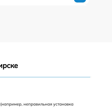
600 р
800 р
500 р
650 р
ирске
700 р
600 р
750 р
 (например, неправильная установка
750 р