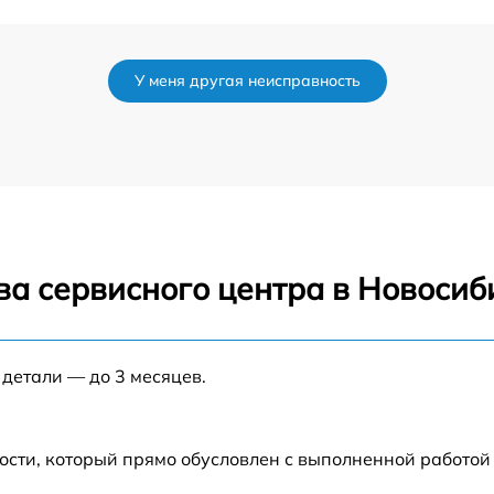
от 60 мин
У меня другая неисправность
от 60 мин
от 60 мин
а
от 60 мин
ва сервисного центра в Новосиб
от 60 мин
от 30 мин
 детали — до 3 месяцев.
от 30 мин
ости, который прямо обусловлен с выполненной работой
от 180 мин