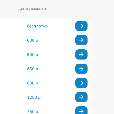
Цена ремонта
бесплатно
600 р
900 р
650 р
600 р
1250 р
750 р