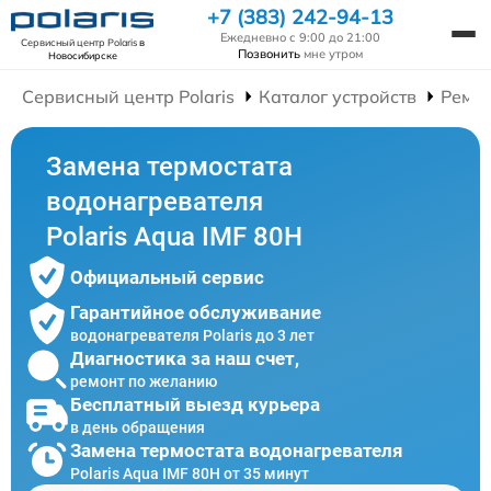
+7 (383) 242-94-13
Ежедневно с 9:00 до 21:00
Сервисный центр Polaris
в
Позвонить
мне утром
Новосибирске
Сервисный центр Polaris
Каталог устройств
Ремон
Замена термостата
водонагревателя
Polaris Aqua IMF 80H
Официальный сервис
Гарантийное обслуживание
водонагревателя Polaris до 3 лет
Диагностика за наш счет,
ремонт по желанию
Бесплатный выезд курьера
в день обращения
Замена термостата водонагревателя
Polaris Aqua IMF 80H от 35 минут