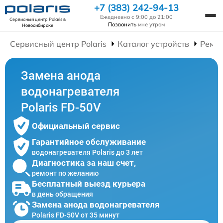
+7 (383) 242-94-13
Ежедневно с 9:00 до 21:00
Сервисный центр Polaris
в
Позвонить
мне утром
Новосибирске
Сервисный центр Polaris
Каталог устройств
Ремон
Замена анода
водонагревателя
Polaris FD-50V
Официальный сервис
Гарантийное обслуживание
водонагревателя Polaris до 3 лет
Диагностика за наш счет,
ремонт по желанию
Бесплатный выезд курьера
в день обращения
Замена анода водонагревателя
Polaris FD-50V от 35 минут