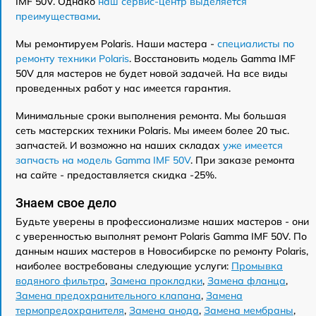
IMF 50V. Однако
наш сервис-центр выделяется
преимуществами
.
Мы ремонтируем Polaris. Наши мастера -
специалисты по
ремонту техники Polaris
. Восстановить модель Gamma IMF
50V для мастеров не будет новой задачей. На все виды
проведенных работ у нас имеется гарантия.
Минимальные сроки выполнения ремонта. Мы большая
сеть мастерских техники Polaris. Мы имеем более 20 тыс.
запчастей. И возможно на наших складах
уже имеется
запчасть на модель Gamma IMF 50V
. При заказе ремонта
на сайте - предоставляется скидка -25%.
Знаем свое дело
Будьте уверены в профессионализме наших мастеров - они
с уверенностью выполнят ремонт Polaris Gamma IMF 50V. По
данным наших мастеров в Новосибирске по ремонту Polaris,
наиболее востребованы следующие услуги:
Промывка
водяного фильтра
,
Замена прокладки
,
Замена фланца
,
Замена предохранительного клапана
,
Замена
термопредохранителя
,
Замена анода
,
Замена мембраны
,