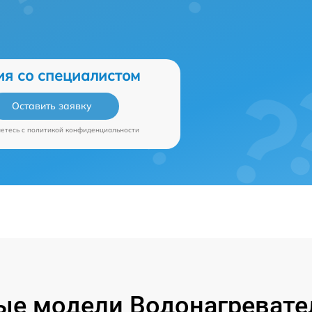
ия со специалистом
Оставить заявку
аетесь c
политикой конфиденциальности
е модели Водонагревател