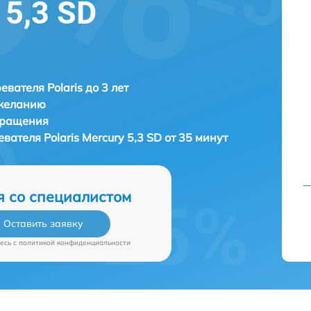
 5,3 SD
евателя Polaris до 3 лет
 желанию
бращения
евателя
Polaris Mercury 5,3 SD от 35 минут
я со специалистом
Оставить заявку
есь c
политикой конфиденциальности