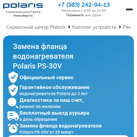
+7 (383) 242-94-13
Ежедневно с 9:00 до 21:00
Сервисный центр Polaris
в
Позвонить
мне утром
Новосибирске
Сервисный центр Polaris
Каталог устройств
Ремон
Замена фланца
водонагревателя
Polaris PS-30V
Официальный сервис
Гарантийное обслуживание
водонагревателя Polaris до 3 лет
Диагностика за наш счет,
ремонт по желанию
Бесплатный выезд курьера
в день обращения
Замена фланца водонагревателя
Polaris PS-30V от 35 минут