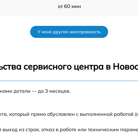
от 60 мин
от 60 мин
У меня другая неисправность
от 60 мин
от 60 мин
ства сервисного центра в Ново
s
от 60 мин
 нами детали — до 3 месяцев.
от 60 мин
от 60 мин
кта, который прямо обусловлен с выполненной работой 
0
от 60 мин
ыход из строя, отказ в работе или техническим парам