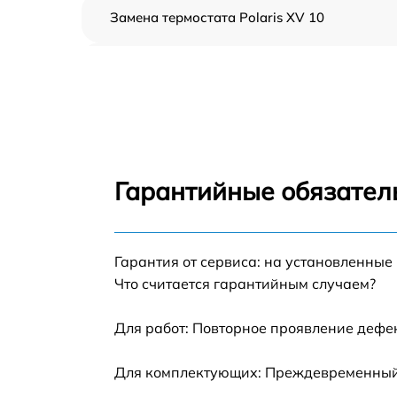
Замена термостата Polaris XV 10
Профилактическая чистка Polaris XV 10
Замена платы управления Polaris XV 10
Ремонт платы управления (восстановление)
Polaris XV 10
Гарантийные обязатель
Ремонт/замена датчика температуры Polari
XV 10
Гарантия от сервиса: на установленные
Замена прокладки Polaris XV 10
Что считается гарантийным случаем?
Ремонт модуля управления Polaris XV 10
Для работ: Повторное проявление дефе
Замена труб поступления воды Polaris XV 1
Для комплектующих: Преждевременный в