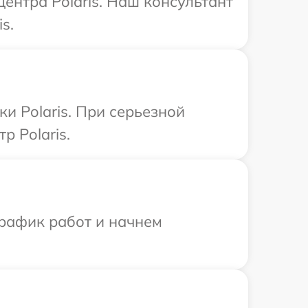
центра Polaris. Наш консультант
s.
и Polaris. При серьезной
р Polaris.
график работ и начнем