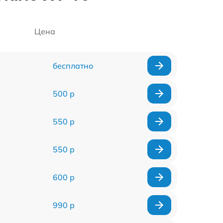
Цена
бесплатно
500 р
550 р
550 р
600 р
990 р