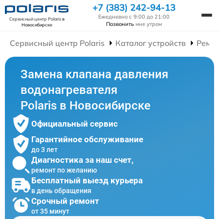
+7 (383) 242-94-13
Ежедневно с 9:00 до 21:00
Сервисный центр Polaris
в
Позвонить
мне утром
Новосибирске
Сервисный центр Polaris
Каталог устройств
Ремон
Замена клапана давления
водонагревателя
Polaris в Новосибирске
Официальный сервис
Гарантийное обслуживание
до 3 лет
Диагностика за наш счет,
ремонт по желанию
Бесплатный выезд курьера
в день обращения
Срочный ремонт
от 35 минут